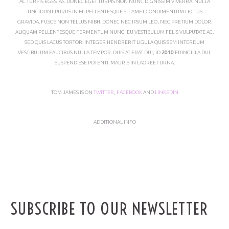
AC TURPIS EGESTAS. DONEC EGET TURPIS NON NUNC DIGNISSIM VIVERRA. NULLA
TINCIDUNT PURUS IN MI PELLENTESQUE SIT AMET CONDIMENTUM LECTUS
GRAVIDA. FUSCE NON TELLUS NIBH. DONEC NEC IPSUM LEO, NEC PRETIUM DOLOR.
ALIQUAM PELLENTESQUE FERMENTUM NUNC, EU VESTIBULUM FELIS VULPUTATE AC.
SED QUIS LACUS TORTOR. INTEGER HENDRERIT LIGULA QUIS SEM INTERDUM
VESTIBULUM FAUCIBUS NULLA TEMPOR. DUIS AT ERAT DUI, ID
2010
FRINGILLA DUI.
SUSPENDISSE POTENTI. MAURIS IN LAOREET URNA.
TOM JAMES IS ON
TWITTER
,
FACEBOOK
AND
LINKEDIN
ADDITIONAL INFO
SUBSCRIBE TO OUR NEWSLETTER