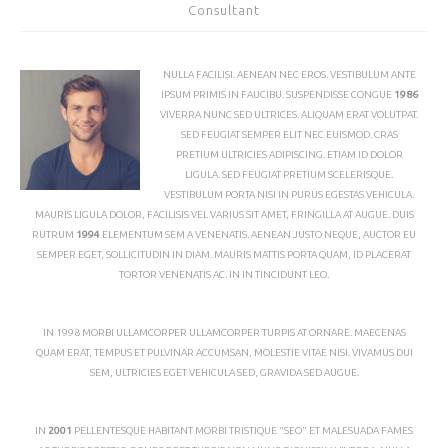
Consultant
NULLA FACILISI. AENEAN NEC EROS. VESTIBULUM ANTE
IPSUM PRIMIS IN FAUCIBU. SUSPENDISSE CONGUE
1986
VIVERRA NUNC SED ULTRICES. ALIQUAM ERAT VOLUTPAT.
SED FEUGIAT SEMPER ELIT NEC EUISMOD. CRAS
PRETIUM ULTRICIES ADIPISCING. ETIAM ID DOLOR
LIGULA. SED FEUGIAT PRETIUM SCELERISQUE.
VESTIBULUM PORTA NISI IN PURUS EGESTAS VEHICULA.
MAURIS LIGULA DOLOR, FACILISIS VEL VARIUS SIT AMET, FRINGILLA AT AUGUE. DUIS
RUTRUM
1994
ELEMENTUM SEM A VENENATIS. AENEAN JUSTO NEQUE, AUCTOR EU
SEMPER EGET, SOLLICITUDIN IN DIAM. MAURIS MATTIS PORTA QUAM, ID PLACERAT
TORTOR VENENATIS AC. IN IN TINCIDUNT LEO.
IN 1998 MORBI ULLAMCORPER ULLAMCORPER TURPIS AT ORNARE. MAECENAS
QUAM ERAT, TEMPUS ET PULVINAR ACCUMSAN, MOLESTIE VITAE NISI. VIVAMUS DUI
SEM, ULTRICIES EGET VEHICULA SED, GRAVIDA SED AUGUE.
IN
2001
PELLENTESQUE HABITANT MORBI TRISTIQUE "SEO" ET MALESUADA FAMES